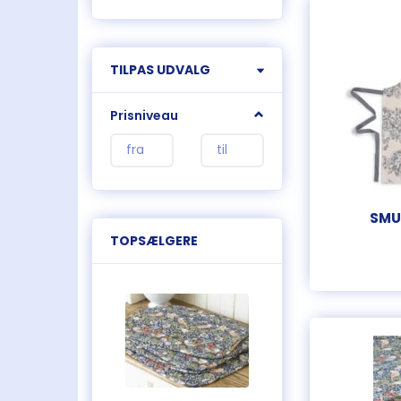
Skifte
TILPAS UDVALG
filter
Prisniveau
SMU
TOPSÆLGERE