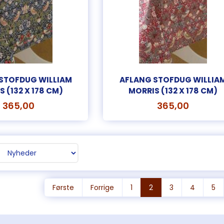
QUILTEDE
AFLANG STOFDUG
GRYDELAP
DÆKKESERVIETTER
WILLIAM MORRIS (132
X 178 CM)
395,00
365,00
65,00
Læg i kurv
Læg i kurv
Læg i kur
STOFDUG WILLIAM
AFLANG STOFDUG WILLIA
 (132 X 178 CM)
MORRIS (132 X 178 CM)
365,00
365,00
Første
Forrige
1
2
3
4
5