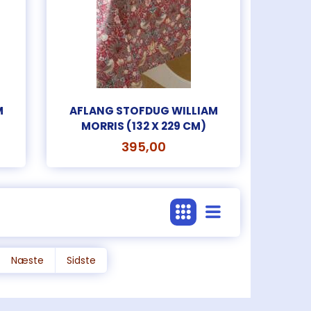
GRYDELAP
65,00
v
Læg i kurv
M
AFLANG STOFDUG WILLIAM
MORRIS (132 X 229 CM)
395,00
Næste
Sidste