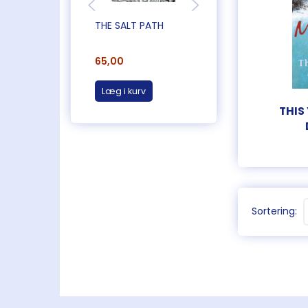
THE SALT PATH
THE CONFESSION
65,00
55,00
Læg i kurv
Læg i kurv
THIS 
Sortering: