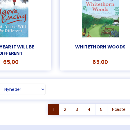
THE KEEPER OF
THE FAMILIARS
A TALE O
STORIES
CITIES
65,00
55,00
55,00
Læg i kurv
Læg i kurv
Læg i kur
YEAR IT WILL BE
WHITETHORN WOODS
DIFFERENT
65,00
65,00
1
2
3
4
5
Næste