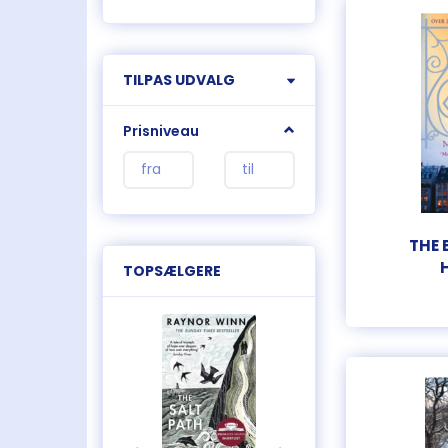
Skifte
TILPAS UDVALG
filter
Prisniveau
THE 
TOPSÆLGERE