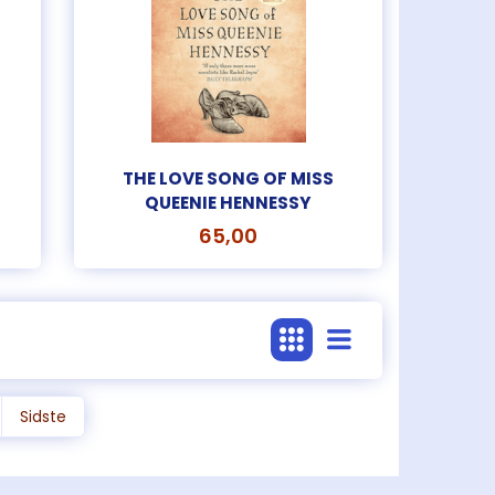
F TWO
THE SHADOW OF
THE WIND
65,00
v
Læg i kurv
THE LOVE SONG OF MISS
QUEENIE HENNESSY
65,00
Sidste