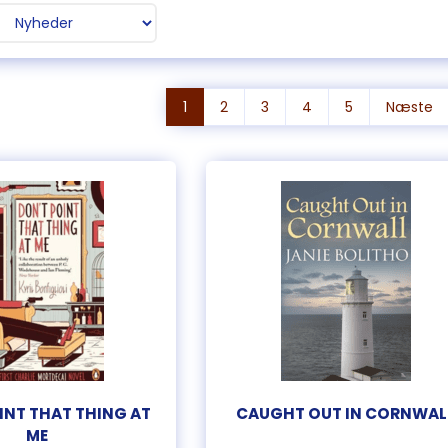
1
2
3
4
5
Næste
INT THAT THING AT
CAUGHT OUT IN CORNWAL
ME