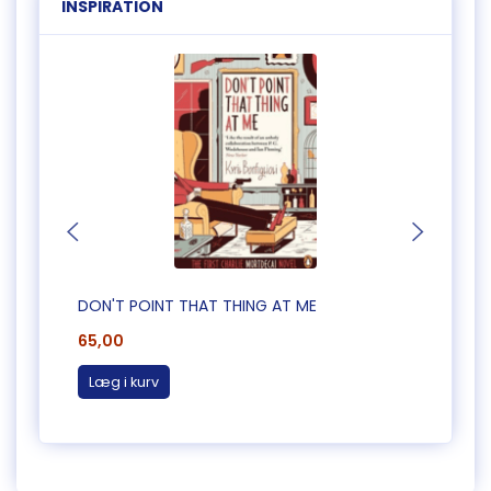
INSPIRATION
DON'T POINT THAT THING AT ME
CAUG
65,00
65,0
Læg i kurv
Læg 