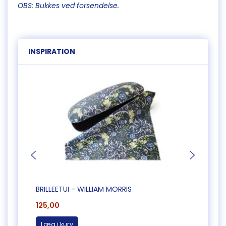
OBS: Bukkes ved forsendelse.
INSPIRATION
BRILLEETUI - WILLIAM MORRIS
LUKSU
125,00
25,0
Læg i kurv
Læg 