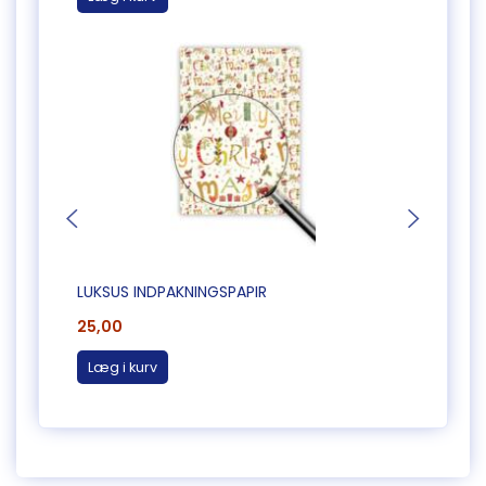
LUKSUS INDPAKNINGSPAPIR
FLOT 
25,00
28,0
Læg i kurv
Læg 