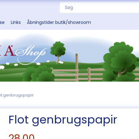
sse
Links
Åbningstider butik/showroom
ot genbrugspapir
Flot genbrugspapir
28,00