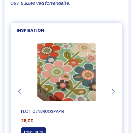
OBS: Bukkes ved forsendelse.
INSPIRATION
FLOT GENBRUGSPAPIR
FLOT 
28,00
28,0
Læg i kurv
Læg 