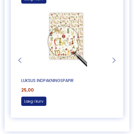
LUKSUS INDPAKNINGSPAPIR
FLOT 
25,00
28,0
Læg i kurv
Læg 