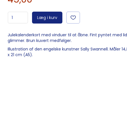
Læg i kurv
Julekalenderkort med vinduer til at åbne. Fint pyntet med li
glimmer. Brun kuvert medfølger.
Illustration af den engelske kunstner Sally Swannell. Måler 1
x 21 cm (A5).