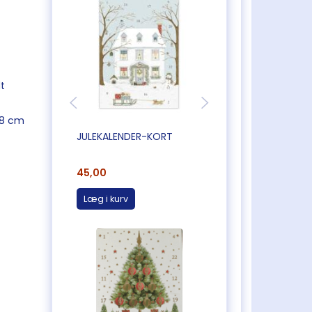
dt
4,8 cm
JULEKALENDER-KORT
GAMMELDAGS
JULEKALENDER-KO
45,00
35,00
Læg i kurv
Læg i kurv