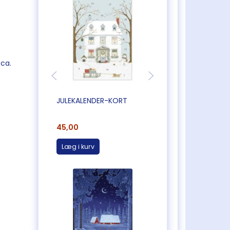
 ca.
JULEKALENDER-KORT
JULEKALENDER-KO
45,00
45,00
Læg i kurv
Læg i kurv