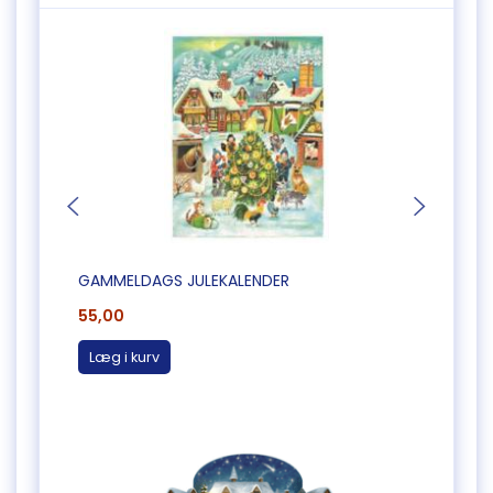
GAMMELDAGS JULEKALENDER
JULEV
55,00
65,0
Læg i kurv
Læg 