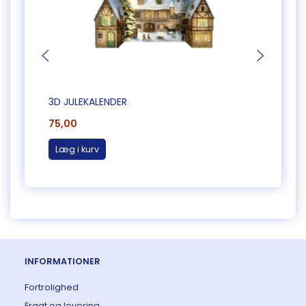
3D JULEKALENDER
3D JU
75,00
75,0
Læg i kurv
Læg 
INFORMATIONER
Fortrolighed
Fragt og levering