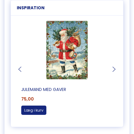
INSPIRATION
JULEMAND MED GAVER
HYGGE
75,00
65,0
Læg i kurv
Læg 