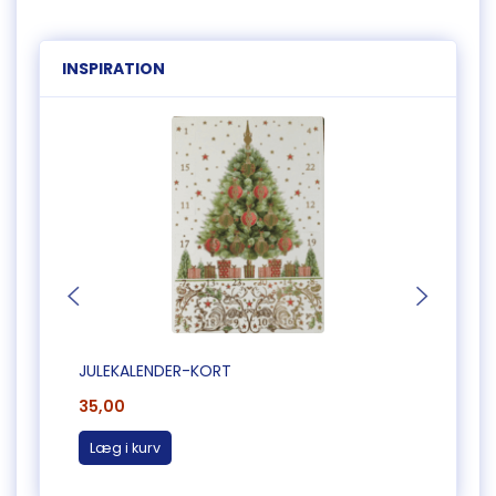
INSPIRATION
JULEKALENDER-KORT
JULEK
35,00
35,0
Læg i kurv
Læg 