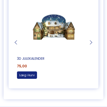
3D JULEKALENDER
3D JU
75,00
75,0
Læg i kurv
Læg 