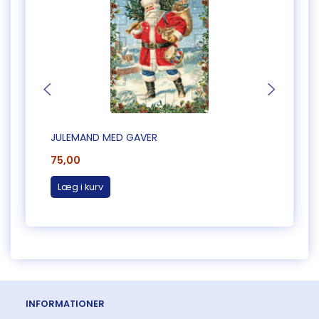
JULEMAND MED GAVER
HYGGE
75,00
65,0
Læg i kurv
Læg 
INFORMATIONER