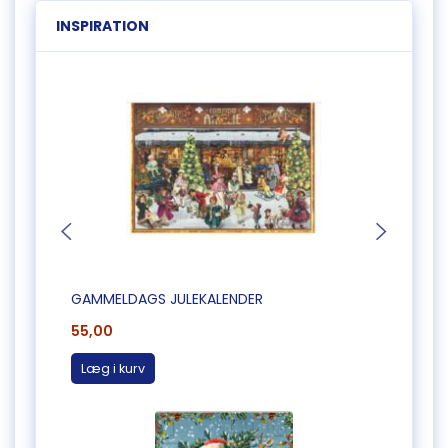
INSPIRATION
GAMMELDAGS JULEKALENDER
KUNST
55,00
25,0
Læg i kurv
Læg 