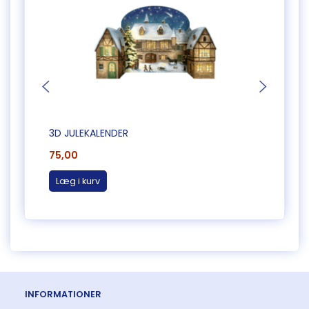
3D JULEKALENDER
3D JU
75,00
75,0
Læg i kurv
Læg 
INFORMATIONER