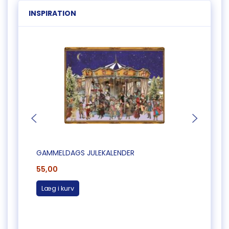
INSPIRATION
GAMMELDAGS JULEKALENDER
GAMM
55,00
55,0
Læg i kurv
Læg 